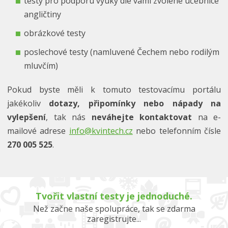
testy pro podporu výuky dle vámi zvolené učebnice
angličtiny
obrázkové testy
poslechové testy (namluvené Čechem nebo rodilým
mluvčím)
Pokud byste měli k tomuto testovacímu portálu
jakékoliv
dotazy, připomínky nebo nápady na
vylepšení
, tak nás
neváhejte kontaktovat
na e-
mailové adrese
info@kvintech.cz
nebo telefonním čísle
270 005 525
.
Tvořit vlastní testy je jednoduché.
Než začne naše spolupráce, tak se zdarma
zaregistrujte...