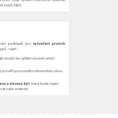
tí svých žáků.
vání podkladů pro
vytvoření prvních
ypů - např.:
st
sloužící ke zjištění úrovně vašich
erý prověří porozumění mluvenému slovu
ena a sloveso být
, který bude nejen
ovat vaše znalosti!