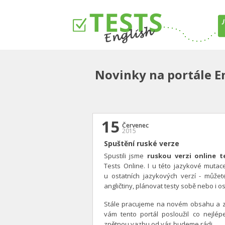
Novinky na portále E
15
Červenec
2015
Spuštění ruské verze
Spustili jsme
ruskou verzi online t
Tests Online. I u této jazykové mutac
u ostatních jazykových verzí - můžet
angličtiny, plánovat testy sobě nebo i os
Stále pracujeme na novém obsahu a zl
vám tento portál posloužil co nejlé
zpětnou vazbu od vás budeme rádi.