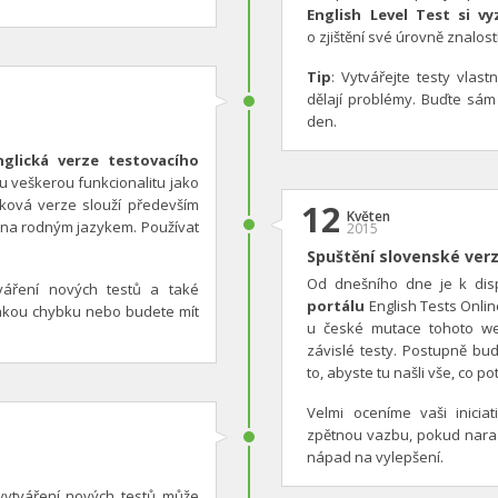
English Level Test si vy
o zjištění své úrovně znalostí
Tip
: Vytvářejte testy vlast
dělají problémy. Buďte sám
den.
nglická verze testovacího
tu veškerou funkcionalitu jako
ková verze slouží především
12
Květen
čtina rodným jazykem. Používat
2015
Spuštění slovenské ver
Od dnešního dne je k dis
tváření nových testů a také
portálu
English Tests Onlin
akou chybku nebo budete mít
u české mutace tohoto we
závislé testy. Postupně bu
to, abyste tu našli vše, co po
Velmi oceníme vaši inicia
zpětnou vazbu, pokud nara
nápad na vylepšení.
i vytváření nových testů může