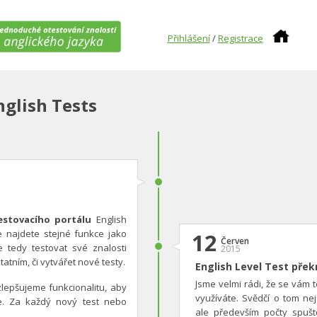
Přihlášení
/
Registrace
nglish Tests
estovacího portálu
English
e najdete stejné funkce jako
12
Červen
e tedy testovat své znalosti
2015
tatním, či vytvářet nové testy.
English Level Test překr
Jsme velmi rádi, že se vám te
epšujeme funkcionalitu, aby
využíváte. Svědčí o tom ne
pe. Za každý nový test nebo
ale především počty spuště