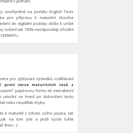
ntálně v jednání.
sty uveřejněné na portálu English Tests
ka pro přípravu k maturitní zkoušce
edení do digitální podoby došlo k určité
py cvičení tak 100% neodpovídají oficiální
d CERMATU.
tra pro zjišťování výsledků vzdělávání
již
první verze maturitních tesů z
"pasivní" papírovou formu do interaktivní
vám umožní se hned po dokončení testu
lali nebo neudělali chybu.
e k maturitě z tohoto cizího jazyka, tak
 jak na tom jste a jestli byste tuhle
ž dnes ;-)