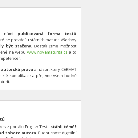
že námi
publikovaná forma testů
é se provádí u státních maturit. Všechny
ly být staženy
. Dostali jsme možnost
ejněné na webu
www.novamaturita.cz
a to
ompetence".
 autorská práva
a názor, který CERMAT
niklé komplikace a přejeme všem hodně
turit.
stů
s z portálu English Tests
stáhli téměř
 od tohoto autora
. Budoucnost digitální