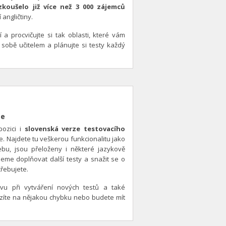
zkoušelo již více než 3 000 zájemců
 angličtiny.
ní a procvičujte si tak oblasti, které vám
 sobě učitelem a plánujte si testy každý
ze
pozici i
slovenská verze testovacího
e. Najdete tu veškerou funkcionalitu jako
bu, jsou přeloženy i některé jazykově
deme doplňovat další testy a snažit se o
třebujete.
tivu při vytváření nových testů a také
zíte na nějakou chybku nebo budete mít