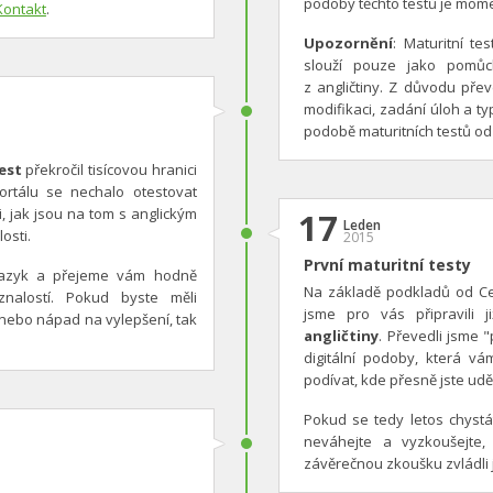
podoby těchto testů je mome
Kontakt
.
Upozornění
: Maturitní te
slouží pouze jako pomůc
z angličtiny. Z důvodu přev
modifikaci, zadání úloh a ty
podobě maturitních testů o
est
překročil tisícovou hranici
 portálu se nechalo otestovat
i, jak jsou na tom s anglickým
17
Leden
osti.
2015
První maturitní testy
jazyk a přejeme vám hodně
Na základě podkladů od Cen
nalostí. Pokud byste měli
jsme pro vás připravili 
 nebo nápad na vylepšení, tak
angličtiny
. Převedli jsme 
digitální podoby, která 
podívat, kde přesně jste udě
Pokud se tedy letos chystát
neváhejte a vyzkoušejte,
závěrečnou zkoušku zvládli ji