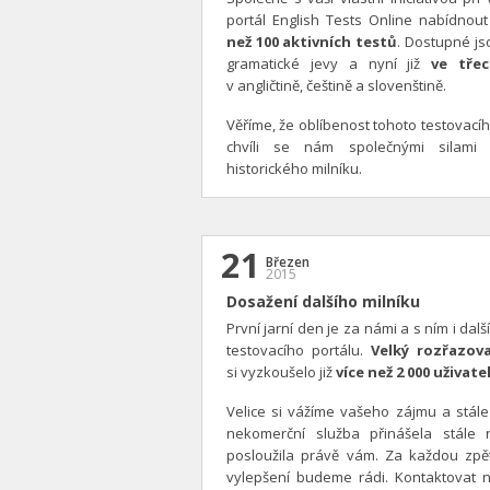
portál English Tests Online nabídno
než 100 aktivních testů
. Dostupné js
gramatické jevy a nyní již
ve tře
v angličtině, češtině a slovenštině.
Věříme, že oblíbenost tohoto testovac
chvíli se nám společnými silami 
historického milníku.
21
Březen
2015
Dosažení dalšího milníku
První jarní den je za námi a s ním i další
testovacího portálu.
Velký rozřazova
si vyzkoušelo již
více než 2 000 uživate
Velice si vážíme vašeho zájmu a stál
nekomerční služba přinášela stále
posloužila právě vám. Za každou z
vylepšení budeme rádi. Kontaktovat 