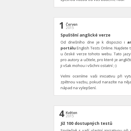
1
Červen
2015
Spuštění anglické verze
Od dnešního dne je k dispozici i
a
portálu
English Tests Online. Najdete 
u české verze tohoto webu. Tato jazy
pro autory a učitele, pro které je angli
ji však mohou i všichni ostatní ;-)
Velmi oceníme vaši iniciativu při vy
zpětnou vazbu, pokud narazíte na něj
nápad na vylepšení.
4
Květen
2015
Již 100 dostupných testů
Společně s vaší vlastní iniciativou př