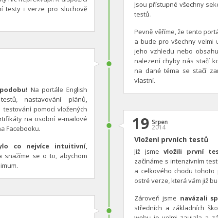
Jsou přístupné všechny sekce
ní testy i verze pro sluchově
testů.
Pevně věříme, že tento port
a bude pro všechny velmi u
jeho vzhledu nebo obsahu
nalezení chyby nás stačí k
na dané téma se stačí zar
vlastní.
 podobu
! Na portále English
testů, nastavování plánů,
a testování pomocí vložených
19
rtifikáty na osobní e-mailové
Srpen
2014
na Facebooku.
Vložení prvních testů
lo co nejvíce intuitivní
,
Již jsme
vložili první te
 a snažíme se o to, abychom
začínáme s intenzivním tes
nimum.
a celkového chodu tohoto 
ostré verze, která vám již bu
Zároveň jsme
navázali sp
středních a základních šk
webu je velmi zaujala a zá