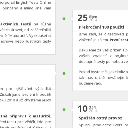
cí portál English Tests Online
ce přínosný a mimo jiné vám
25
Říjen
2014
 aktivních testů
na různé
Překročení 100 použití
 všech úrovní, od začátečníků
Jsme rádi, že o testovací 
ovně "Maturant". Vyzkoušet si
vložené je zájem.
První tes
lechové nebo ilustrační testy
Děkujeme za vaši přízeň a 
vašich znalostí z angli
dostupné testy pomohou ve
Pokud byste měli jakékoliv 
tak nás určitě neváhejte
budeme rádi.
m pro zjišťování výsledků
 Získali jsme svolení k použití
ku 2010 a již chystáme jejich
10
Září
2014
itně připravit k maturitě
,
Spuštěn ostrý provoz
í testu jste věděli, kde jste
Spustili jsme ostrou verzi 
ty nic nepřekvapí. K dispozici