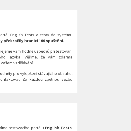
portál English Tests a testy do systému
ty překročily hranici 100 spuštění
.
přejeme vám hodně úspěchů při testování
ckého jazyka. Věříme, že vám zdarma
 vašem vzdělávání.
podněty pro vylepšení stávajícího obsahu,
 kontaktovat. Za každou zpětnou vazbu
online testovacího portálu
English Tests
.