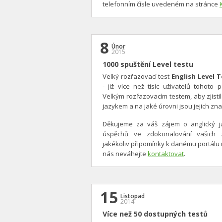
telefonním čísle uvedeném na stránce
8
Únor
2015
1000 spuštění Level testu
Velký rozřazovací test
English Level T
- již více než tisíc uživatelů tohoto
Velkým rozřazovacím testem, aby zjistil
jazykem a na jaké úrovni jsou jejich znal
Děkujeme za váš zájem o anglický 
úspěchů ve zdokonalování vašich z
jakékoliv připomínky k danému portálu
nás neváhejte
kontaktovat
.
15
Listopad
2014
Více než 50 dostupných testů