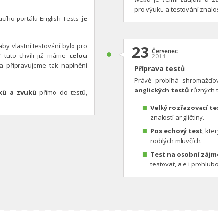
pro výuku a testování znalos
acího portálu English Tests
je
by vlastní testování bylo pro
23
Červenec
V tuto chvíli již máme
celou
2014
a připravujeme tak naplnění
Příprava testů
Právě probíhá shromažďo
anglických testů
různých t
ků a zvuků
přímo do testů,
Velký rozřazovací te
znalostí angličtiny.
Poslechový test
, kt
rodilých mluvčích.
Test na osobní zájm
testovat, ale i prohlub