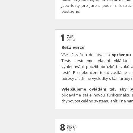
jsou testy pro jaro a podzim, ilustrač
postižené.
1
Září
2014
Beta verze
Vše již začíná dostávat tu
správnou
Tests testujeme vlastní vkládání 
vyhledávání, použití obrázků i zvuků 
testů. Po dokončení testů zasíláme ce
adresy a sdílíme výsledky s kamarády 
Vylepšujeme ovládání
tak,
aby by
přidáváme stále novou funkcionalitu
chybovost celého systému snížili na mi
8
Srpen
2014