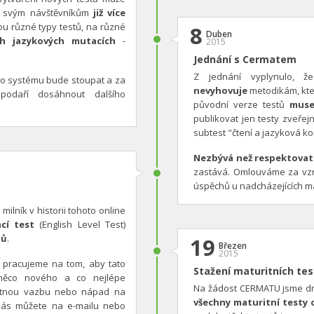
ut svým návštěvníkům
již více
ou různé typy testů, na různé
8
Duben
ch jazykových mutacích
-
2015
Jednání s Cermatem
Z jednání vyplynulo, 
ího systému bude stoupat a za
nevyhovuje
metodikám, kter
podaří dosáhnout dalšího
původní verze testů
muse
publikovat jen testy zveř
subtest "čtení a jazyková k
Nezbývá než respektovat
zastává. Omlouváme za vz
úspěchů u nadcházejících ma
 milník v historii tohoto online
cí test
(English Level Test)
lů
.
19
Březen
2015
e pracujeme na tom, aby tato
Stažení maturitních te
 něco nového a co nejlépe
Na žádost CERMATU jsme dne
pětnou vazbu nebo nápad na
všechny maturitní testy
nás můžete na e-mailu nebo