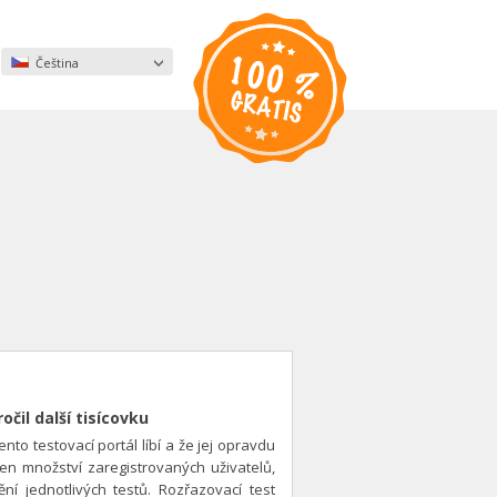
Čeština
očil další tisícovku
nto testovací portál líbí a že jej opravdu
jen množství zaregistrovaných uživatelů,
ní jednotlivých testů. Rozřazovací test