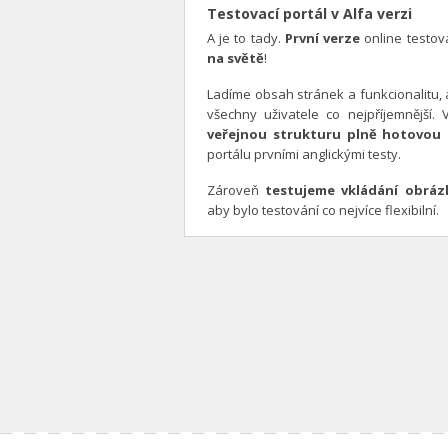
Testovací portál v Alfa verzi
A je to tady.
První verze
online testov
na světě
!
Ladíme obsah stránek a funkcionalitu, a
všechny uživatele co nejpříjemnější. 
veřejnou strukturu plně hotovou
portálu prvními anglickými testy.
Zároveň
testujeme vkládání obráz
aby bylo testování co nejvíce flexibilní.