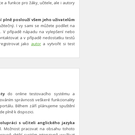
 a funkce pro žáky, učitele, ale i autory
ál
plně poslouží všem jeho uživatelům
žitečný. I vy sami se můžete podílet na
. V případě nápadu na vylepšení nebo
ontaktovat a v případě nedostatku testů
egistrovat jako
autor
a vytvořit si test
sty
do online testovacího systému a
továním správnosti veškeré funkcionality
portálu. Během září plánujeme spuštění
de plně k dispozici.
olupráci s učiteli anglického jazyka
ol. Možnost pracovat na obsahu tohoto
roveň chtějí systém intenzivně využívat