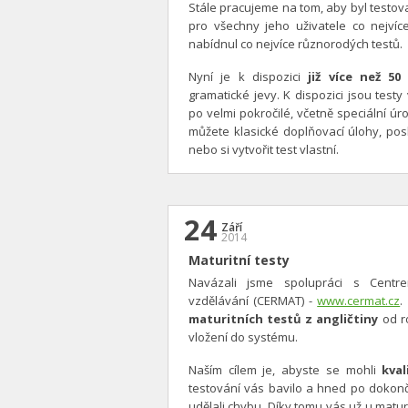
Stále pracujeme na tom, aby byl testova
pro všechny jeho uživatele co nejví
nabídnul co nejvíce různorodých testů.
Nyní je k dispozici
již více než 50
gramatické jevy. K dispozici jsou testy
po velmi pokročilé, včetně speciální úr
můžete klasické doplňovací úlohy, pos
nebo si vytvořit test vlastní.
24
Září
2014
Maturitní testy
Navázali jsme spolupráci s Centre
vzdělávání (CERMAT) -
www.cermat.cz
.
maturitních testů z angličtiny
od ro
vložení do systému.
Naším cílem je, abyste se mohli
kval
testování vás bavilo a hned po dokončen
udělali chybu. Díky tomu vás už u maturi