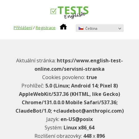
Přihlášení
/
Registrace
Čeština
Aktuální stránka:
https://www.english-test-
online.com/servisni-stranka
Cookies povoleno:
true
Prohlížeč:
5.0 (Linux; Android 14; Pixel 8)
AppleWebKit/537.36 (KHTML, like Gecko)
Chrome/131.0.0.0 Mobile Safari/537.36;
ClaudeBot/1.0; +claudebot@anthropic.com)
Jazyk:
en-US@posix
Systém:
Linux x86_64
Rozlišení obrazovky:
448
x
896