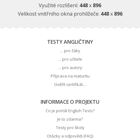
Využité rozlišení:
448
x
896
Velikost vnitřního okna prohlížeče:
448
x
896
TESTY ANGLIČTINY
… pro žáky
… pro učitele
… pro autory
Příprava na maturitu
Ověřit certifikát…
INFORMACE O PROJEKTU
Co je portál English Tests?
Je to zdarma?
Testy pro školy
Otázky a odpovědi (FAQ)