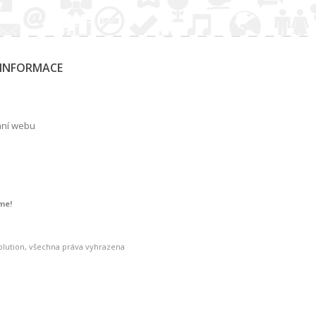
 INFORMACE
ání webu
a
me!
olution, všechna práva vyhrazena