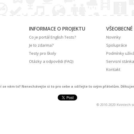
INFORMACE O PROJEKTU
VŠEOBECNÉ
Co je portál English Tests?
Novinky
Je to zdarma?
Spolupráce
Testy pro školy
Podmínky užív
Otázky a odpovědi (FAQ)
Servisní stánk
Kontakt
bí se vám to? Nenechávejte si to pro sebe a sdílejte to svým přátelům. Děkuje
© 2010-2020 Kvintech s